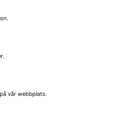
ion.
r.
 på vår webbplats.